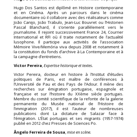
Hugo Dos Santos est diplômé en Histoire contemporaine
et en Cinéma. Après un parcours dans le cinéma
documentaire où il collabore avec des réalisateurs comme
João Canijo, João Trabulo, Jean-Luc Bouvret ou l’Historien
Pascal Blanchard, il s’oriente parallèlement vers le
journalisme. Il rejoint successivement France 24, Courrier
International et RFI où il traite notamment de l’actualité
lusophone. Il participe aux activités de l’association
Mémoire Vive/Memória viva depuis 2008 et notamment à
la constitution du fonds d’archive à La Contemporaine et à
la campagne d’entretiens.
Victor Pereira
,
Expertise historique et textes.
Victor Pereira, docteur en histoire à l’Institut d’études
politiques de Paris, est maître de conférences à
l’Université de Pau et des Pays de l’Adour. Il mène des
recherches sur émigration portugaise, espagnole et
française et sur l’histoire du XXème siècle portugais.
Membre du comité scientifique de la refonte de la galerie
permanente du Musée national de l’Histoire de
l’immigration (2017), il est l’auteur de nombreuses
publications dont La dictature de Salazar face à
l’émigration. L’État portugais et ses migrants (1957-1974)
publié en 2012 chez Presses de Sciences Po.
Ângelo Ferreira de Sousa
,
mise en scène.