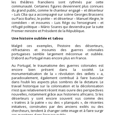
les théâtres franciliens sont rythmés par cette
communauté. Certaines figures deviennent plus connues
du grand public, comme le chanteur engagé – et déserteur
– Luís Cília qui a accompagné sur scène Georges Brassens
ou Paco Ibañez, le poète – et déserteur – Manuel Alegre, le
comédien – et insoumis – Luis Régo ou l’enseignant – et
réfugié politique – Mário Soares qui deviendra par la suite
Premier ministre et Président de la République.
Une histoire oubliée et tabou
Malgré ces exemples, l’histoire des déserteurs,
réfractaires et insoumis des guerres coloniales
portugaises semble largement méconnue et oubliée.
D’abord au Portugal mais encore plus en France.
Au Portugal, le traumatisme des guerres coloniales est
encore bien présent dans la société. La
monumentalisation de la « révolution des œillets » a,
paradoxalement, également contribué à faire basculer
dans l’oubli les aspects plus sombres de la dictature. Le
travail historique sur la colonisation et la décolonisation
n’est que relativement récent mais ouvre des perspectives
nouvelles, notamment grâce aux historiens africains. Si les
déserteurs y sont encore souvent vus comme des
« traitres à la patrie » ou des « planqués », de récentes
initiatives, construites par des anciens exilés ou des
chercheurs, tendent à changer cette image et à faire surgir
ces questions dans l’espace public.