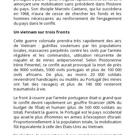
amorçant une mobilisation sans précédent dans l’histoire
du pays. Son disciple Marcelo Caetano, qui lui succèdera
en 1968, n’aura de cesse de chercher les fonds et les
hommes nécessaires au renforcement de l’engagement
du pays dans le conflit.
Un vietnam sur trois fronts
Cette guerre coloniale prendra très rapidement des airs
de Vietnam : guérillas soutenues par les populations
locales, massacres perpétrés contre les civils par l’armée
régulière et les commandos, utilisation récurrente de
napalm et de mines antipersonnel. Selon l’historienne
Irène Pimentel, ce conflit aurait provoqué la mort de près
de 9000 soldats, 5000 civils portugais et plus de 100 000
civils africains. De plus, au moins 20 000 soldats
reviendront handicapés ou mutilés au Portugal (les mines
ont fait des ravages) et plus de 140 000 resteront
traumatisés à vie.
Le front à couvrir par l’armée portugaise était si grand que
le conflit devint rapidement un gouffre financier (40% du
budget de l’État) et humain (plus de 500 000 soldats au
total). Pendant la guerre, le Portugal est le pays occidental
qui avait le plus d’hommes en armes à l’exception d’Israël.
Proportionnellement à la population totale, la mobilisation
fût équivalente à celle des États-Unis au Vietnam.