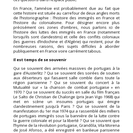
En France, l’amnésie est probablement due au fait que
cette histoire est située au carrefour de deux angles morts
de l’historiographie : l’histoire des immigrés en France et
l’histoire du colonialisme. Pour désigner encore plus
précisément ces zones d’ombres, nous parlons ici de
l’histoire des luttes des immigrés en France (notamment
lorsqu’ils sont clandestins) et celle des conflits coloniaux
(les guerres d’Indochine et d’Algérie) qui restent, pour de
nombreuses raisons, des sujets difficiles à aborder
publiquement en France voire carrément tabous.
Il est temps de se souvenir
Qui se souvient des arrivées massives de portugais à la
gare d’Austerlitz ? Qui se souvient des soirées de soutien
aux déserteurs qui faisaient salle comble dans toute la
région parisienne ? Qui se souvient du concert à la
Mutualité sur « la chanson de combat portugaise » en
1970 ? Qui se souvient du succès en salle du film français
Le Salto de Christian de Chalonge (prix Jean Vigo 1968) qui
met en scène un insoumis portugais qui émigre
clandestinement jusqu’à Paris ? Qui se souvient de la
manifestation du 1er mai 1974 qui a rassemblé des milliers
de portugais immigrés sous la bannière de la lutte contre
la guerre coloniale et pour la liberté ? Qui se souvient que
l’hymne de la révolution portugaise, Grandôla, Vila Morena
de José Afonso, a été enregistré en banlieue parisienne