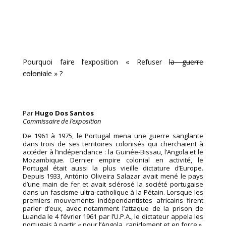
Pourquoi faire l’exposition « Refuser
la guerre
coloniale
» ?
Par
Hugo Dos Santos
Commissaire de l’exposition
De 1961 à 1975, le Portugal mena une guerre sanglante
dans trois de ses territoires colonisés qui cherchaient à
accéder à l’indépendance : la Guinée-Bissau, l’Angola et le
Mozambique. Dernier empire colonial en activité, le
Portugal était aussi la plus vieille dictature d’Europe.
Depuis 1933, António Oliveira Salazar avait mené le pays
d’une main de fer et avait sclérosé la société portugaise
dans un fascisme ultra-catholique à la Pétain. Lorsque les
premiers mouvements indépendantistes africains firent
parler d’eux, avec notamment l’attaque de la prison de
Luanda le 4 février 1961 par l’U.P.A., le dictateur appela les
portugais à partir « pour l’Angola, rapidement et en force »,