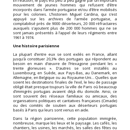
En réaction, le pays est peu à peu gagné par un important
mouvement de jeunes hommes qui refusent d’être
incorporés dans l’armée portugaise et/ou d’être mobilisés
pour les colonies. L’historien Miguel Cardina, qui s’est
appuyé sur les archives de l’armée portugaise, a
comptabilisé près de 9000 déserteurs, 20 000 réfractaires
auxquels s’ajoutent plus de 200 000 hommes qui ne se
sont jamais présentés à l’appel de leurs régiments entre
1961 à 1974.
Une histoire parisienne
La plupart d’entre eux se sont exilés en France, allant
jusqu’à constituer 20,3% des portugais qui répondent au
besoin en main d’œuvre de l’Hexagone pendant les «
trente glorieuses ». D’autres se sont installés au
Luxembourg, en Suède, aux Pays-Bas, au Danemark, en
Allemagne, en Belgique ou au Royaume-Uni… Quelles que
soient les destinations finales de l’exil, le lieu de passage
obligé était presque toujours la ville de Paris où beaucoup
d’immigrés portugais avaient déjà élu domicile. Ainsi, ce
sont souvent des réseaux familiaux ou amicaux, des
organisations politiques et caritatives françaises (Cimade)
ou des comités de soutien aux déserteurs portugais
basés à Paris qui leurs sont venus en aide.
Dans la région parisienne, cette population immigrée,
nombreuse, marque les lieux et le paysage. Les cafés, les
chantiers, les usines, les marchés, les salles des fêtes ou