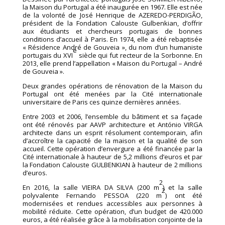
la Maison du Portugal a été inaugurée en 1967. Elle est née
de la volonté de José Henrique de AZEREDO-PERDIGÃO,
président de la Fondation Calouste Gulbenkian, d’offrir
aux étudiants et chercheurs portugais de bonnes
conditions d’accueil à Paris. En 1974, elle a été rebaptisée
« Résidence André de Gouveia », du nom d’un humaniste
e
portugais du XVI
siècle qui fut recteur de la Sorbonne. En
2013, elle prend l’appellation « Maison du Portugal – André
de Gouveia ».
Deux grandes opérations de rénovation de la Maison du
Portugal ont été menées par la Cité internationale
universitaire de Paris ces quinze dernières années.
Entre 2003 et 2006, l’ensemble du bâtiment et sa façade
ont été rénovés par AAVP architecture et António VIRGA
architecte dans un esprit résolument contemporain, afin
d’accroître la capacité de la maison et la qualité de son
accueil. Cette opération d’envergure a été financée par la
Cité internationale à hauteur de 5,2 millions d’euros et par
la Fondation Calouste GULBENKIAN à hauteur de 2 millions
d’euros.
2
En 2016, la salle VIEIRA DA SILVA (200 m
) et la salle
2
polyvalente Fernando PESSOA (220 m
) ont été
modernisées et rendues accessibles aux personnes à
mobilité réduite. Cette opération, d’un budget de 420.000
euros, a été réalisée grâce à la mobilisation conjointe de la