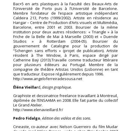
Bac+5 en arts plastiques à la Faculté des Beaux-Arts de
l’Université de Porto puis à l’Université de Barcelone.
Membre fondateur de l’espace artistique indépendant
Caldeira 213, Porto (1999/2002). Artiste en résidence au
Hangar – Centre de Production d’Arts visuels et Multimédia,
Barcelone, entre 2001 et 2003. Boursier de la même
institution pour deux autres résidences: « Triangle » à la
Friche de la Belle de Mai à Marseille (2003) et « Duende
Studios » à Rotterdam (2004-05). Boursier du
gouvernement de Catalogne pour la production de
“Schengen sans efforts » (projet de publication). Artiste
résident à The Window, à Paris, espace dirigé par
Catherine Baÿ (2013).Travaille comme traducteur littéraire
pour plusieurs éditeurs au Portugal. Membre de la
compagnie de théâtre Artistas Unidos (Lisbonne) en tant
que traducteur. Expose régulièrement depuis 1996.
http://www.angeloferreiradesousa.net
Éléna Vieillar
d,
design graphique.
Graphiste et dessinatrice freelance travaillant à Montreuil,
diplômée de l’ENSAAMA en 2008. Elle fait partie du collectif
Le Grand Atelier.
http://www.elenavieillard.fr/
Pedro Fidalgo
,
édition des vidéos et des sons.
Cineaste, co-auteur avec Nelson Guerreiro du film Mudar